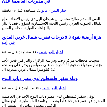
في مديريات العاصمة عدن
اخبار اليمن
4 مايو
22 مشاهدة
قبل 49 دقيقة
التقى المقدم صالح محسن بن شيخان اليزيدي رئيس الاتحاد العام
لقبائل الجنوب العربي رئيس اللجنة الاستشارية لشؤون قضايا الثأر
والنزاعات القبلية بمجلس المس
هزة أرضية بقوة 3 9 درجات تضرب شمال غربي العدين
في إب
اخبار اليمن
4 مايو
33 مشاهدة
قبل ساعة
سجلت محطات مركز رصد ودراسة الزلازل والبراكين فجر الأحد
هزة أرضية بلغت قوتها 3 9 درجات على مقياس ريختر على بعد نحو
12 كيلومترا شمال غربي مديرية ال
وفاة سفير فلسطين لدى مصر دياب اللوح
اخبار اليمن
4 مايو
34 مشاهدة
قبل 2 ساعة
توفي سفير فلسطين لدى مصر دياب اللوح الأحد في العاصمة
القاهرة عن عمر ناهز 68 عاما ونعت الرئاسة الفلسطينية اللوح وقال
الرئيس محمود عباس إن السفير ال