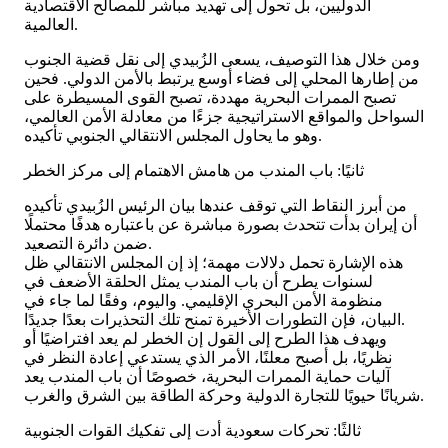
الدوليين، بل تحول إلى تهديد مباشر للمصالح الاقتصادية
العالمية.
ومن خلال هذا التوصيف، يسعى الزُبيدي إلى نقل قضية الجنوب
من إطارها المحلي إلى فضاء أوسع يرتبط بالأمن الدولي. فحين
تصبح الممرات البحرية مهددة، تصبح القوى المسيطرة على
السواحل والمواقع الاستراتيجية جزءًا من معادلة الأمن العالمي،
وهو ما يحاول المجلس الانتقالي الجنوبي تأكيده.
ثانيًا: باب المندب من هامش الاهتمام إلى مركز الخطر
من أبرز النقاط التي توقف عندها بيان الرئيس الزُبيدي تأكيده
أن إيران بدأت تتحدث بصورة مباشرة عن باعتباره هدفًا محتملًا
ضمن دائرة التصعيد.
هذه الإشارة تحمل دلالات مهمة؛ إذ إن المجلس الانتقالي ظل
لسنوات يطرح أن باب المندب يمثل الحلقة الأضعف في
منظومة الأمن البحري الإقليمي. واليوم، وفقًا لما جاء في
البيان، فإن التطورات الأخيرة تمنح تلك التحذيرات بعدًا جديدًا.
ويهدف هذا الطرح إلى القول إن الخطر لم يعد افتراضيًا أو
نظريًا، بل أصبح معلنًا، الأمر الذي يستدعي إعادة النظر في
آليات حماية الممرات البحرية، خصوصًا أن باب المندب يعد
شريانًا حيويًا للتجارة الدولية وحركة الطاقة بين الشرق والغرب.
ثالثًا: تحركات سعودية أدت إلى تفكيك القوات الجنوبية