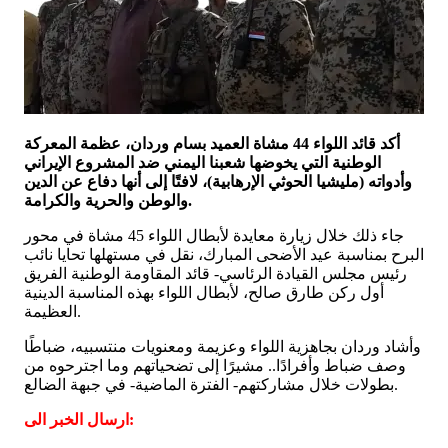
أكد قائد اللواء 44 مشاة العميد بسام وردان، عظمة المعركة
الوطنية التي يخوضها شعبنا اليمني ضد المشروع الإيراني
وأدواته (مليشيا الحوثي الإرهابية)، لافتًا إلى أنها دفاع عن الدين
والوطن والحرية والكرامة.
جاء ذلك خلال زيارة معايدة لأبطال اللواء 45 مشاة في محور
البرح بمناسبة عيد الأضحى المبارك، نقل في مستهلها تحايا نائب
رئيس مجلس القيادة الرئاسي- قائد المقاومة الوطنية الفريق
أول ركن طارق صالح، لأبطال اللواء بهذه المناسبة الدينية
العظيمة.
وأشاد وردان بجاهزية اللواء وعزيمة ومعنويات منتسبيه، ضباطًا
وصف ضباط وأفرادًا.. مشيرًا إلى تضحياتهم وما اجترحوه من
بطولات خلال مشاركتهم- الفترة الماضية- في جبهة الضالع.
ارسال الخبر الى: