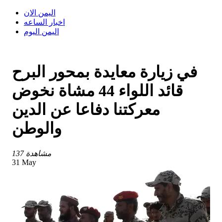
اليمن الان
اخبار الساعه
اليمن اليوم
في زيارة معايدة بمحور البرح
قائد اللواء 44 مشاة نخوض
معركتنا دفاعا عن الدين
والوطن
137 مشاهدة
31 May