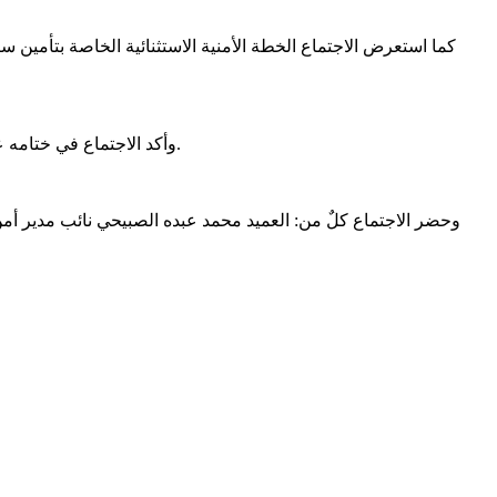
كما استعرض الاجتماع الخطة الأمنية الاستثنائية الخاصة بتأمين سي
وأكد الاجتماع في ختامه على أهمية مضاعفة الجهود ورفع مستوى الجاهزية الأمنية بما يواكب متطلبات المرحلة ويعزز من استقرار العاصمة عدن وخدمة المواطنين.
وحضر الاجتماع كلٌ من: العميد محمد عبده الصبيحي نائب مدير 