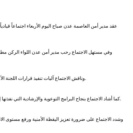
عقد مدير أمن العاصمة عدن صباح اليوم الأربعاء اجتماعاً قياديا
وفي مستهل الاجتماع رحب مدير أمن عدن اللواء الركن مطهر عل
وناقش الاجتماع آليات تنفيذ قرارات اللجنة الأمنية العليا بمحافظة عدن والتأكيد على ترجمتها إلى إجراءات عملية ميدانية تسهم في تعزيز الأمن والاستقرار والحفاظ على السكينة العامة.
كما أشاد الاجتماع بنجاح البرامج التوعوية والإرشادية التي نفذتها إدارة أمن عدن خلال الفترة الماضية مؤكداً أهمية الاستمرار في تفعيل الدور التوعوي والتثقيفي بين أفراد الشرطة ومختلف شرائح المجتمع.
وشدد الاجتماع على ضرورة تعزيز اليقظة الأمنية ورفع مستوى ال