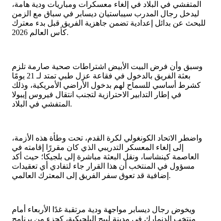
المتفشي في البلاد في إلغاء معسكرات ومباريات ودية هامة،
ليدخل رجال المدرب سيباستيان ديسابر في سباق مع الزمن
للبحث عن بدائل إعدادية تضمن جاهزية الفريق قبل بدء معترك
كأس العالم 2026.
وسبق وأن فرض البيت الأبيض اشتراطات صحية صارمة تلزم
بعثة الفريق بالدخول في فقاعة عزل طبي تمتد لـ 21 يومًا
كشرط أساسي للسماح لهم بدخول الأراضي الأمريكية، وذلك
في إطار التدابير الاحترازية لتجنب انتقال فيروس إيبولا
المتفشي في البلاد.
واضطر الاتحاد الكونغولي لكرة القدم، تحت وطأة هذه الأزمة،
إلى إلغاء المعسكر التدريبي الذي كان مقررًا إقامته في
العاصمة كينشاسا، ونقل البعثة مباشرة إلى بلجيكا؛ حيث أكد
مسؤول في المنتخب أن هذا القرار جاء لتفادي أي تعقيدات
إضافية قد تعوق سفر الفريق إلى المعترك العالمي.
ويخوض رجال ديسابر مواجهة ودية مرتقبة غدًا الأربعاء أمام
منتخب الدنمارك في مدينة لييج البلجيكية، كجزء من برنامج