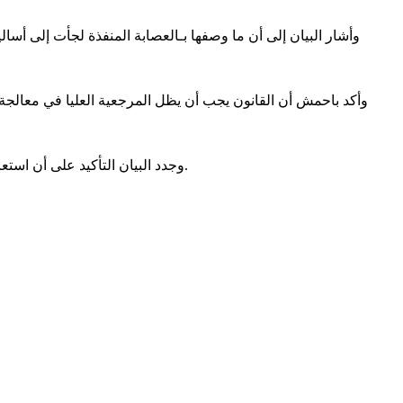
وأشار البيان إلى أن ما وصفها بـالعصابة المنفذة لجأت إلى أسالي
وأكد باحمش أن القانون يجب أن يظل المرجعية العليا في معالجة 
وجدد البيان التأكيد على أن استعادة الحقوق لا ينبغي أن تكون رهينة للضغوط أو التهديدات، وأن الاحتكام للقانون يظل السبيل الأمثل لضمان العدالة وحفظ الأمن والاستقرار.