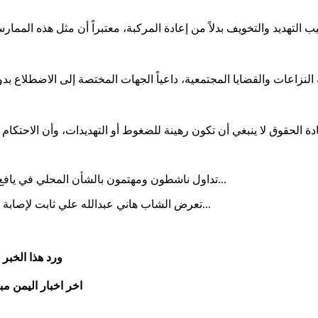
ب التهديد والتخويف بدلاً من إعادة المركبة، معتبراً أن مثل هذه الممار
النزاعات والقضايا المجتمعية، داعياً الجهات المختصة إلى الاضطلاع
تداول ناشطون ومهتمون بالشأن المحلي في يافع دعوات واسعة تطالب بضرورة الحفاظ على الطابع التراثي للمهرج...
تعرض الشاب هاني عبدالله علي ثابت لإصابة خطيرة أثناء عمله في أحد مشاريع البناء بمنطقة جعار بمحافظة أب...
ورد هذا الخبر
اخر اخبار اليمن مب