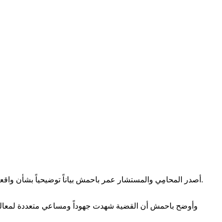
أصدر المحامِي والمستشار عمر باحمش بياناً توضيحياً بشأن واقعة اختطاف سيارة في العاصمة المؤقتة عدن، مؤكداً تمسكه بالإجراءات القانونية ورفضه لأي محاولات للضغط أو التهديد خارج إطار القانون.
وأوضح باحمش أن القضية شهدت جهوداً ومساعي متعددة لمعالجته