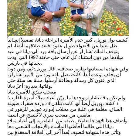
كشف بول بوريل، كبير خدم الأميرة الراحلة ديانا، تفصيلاً إنسانياً
ظل بعيداً عن الأضواء طوال عقود: فبعد طلاقهما أيضاً، لم
يتوقف الملك تشارلز عن إرسال باقة ورد إلى ديانا في عيد
ميلادها من دون استثناء كل عام، حتى حادثة 1997 التي أودت
بحياتها في باريس.
وفي شهادة استعادتها تقارير صحافية، قال بوريل: ثم، ومن دون
أن يخلف بوعده أبداً، كانت تصل باقة ورد من الأمير تشارلز،
الذي عنون كل رسالة وبطاقة أرسلها، سنة بعد سنة حتى
وفاتها، بعبارة: أعزّ ديانا.
معجب سرّي للأميرة ديانا
ولم تكن باقة تشارلز وحدها ما يزيّن أعياد ميلاد أميرة القلوب؛
إذ كشف بوريل أيضاً أنها كانت تتلقى 24 وردة صفراء طويلة
الساق، مغلّفة في علبة من محلات إدوارد غوديير للزهور في
مايفير، من معجب سري لا يُفصح عن اسمه.
وأضاف هذا الإهداء الغامض طبقة من الشاعرية إلى أعياد ميلاد
ديانا التي طالما أحاطتها المأساة والإعجاب الشعبي معاً.
وتأتي هذه الشهادة لتضيف بُعداً آخر إلى العلاقة المعقدة بين