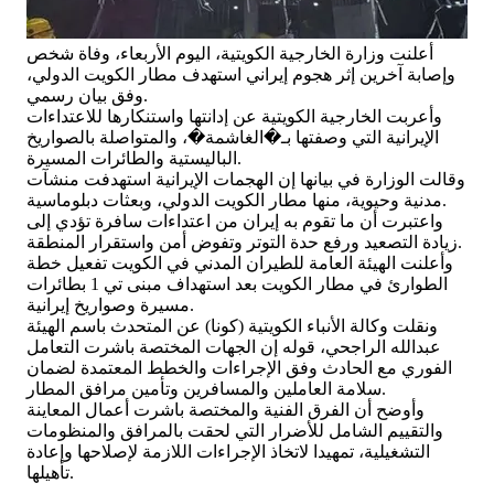
أعلنت وزارة الخارجية الكويتية، اليوم الأربعاء، وفاة شخص
وإصابة آخرين إثر هجوم إيراني استهدف مطار الكويت الدولي،
وفق بيان رسمي.
وأعربت الخارجية الكويتية عن إدانتها واستنكارها للاعتداءات
الإيرانية التي وصفتها بـ�الغاشمة�، والمتواصلة بالصواريخ
الباليستية والطائرات المسيرة.
وقالت الوزارة في بيانها إن الهجمات الإيرانية استهدفت منشآت
مدنية وحيوية، منها مطار الكويت الدولي، وبعثات دبلوماسية.
واعتبرت أن ما تقوم به إيران من اعتداءات سافرة تؤدي إلى
زيادة التصعيد ورفع حدة التوتر وتفوض أمن واستقرار المنطقة.
وأعلنت الهيئة العامة للطيران المدني في الكويت تفعيل خطة
الطوارئ في مطار الكويت بعد استهداف مبنى تي 1 بطائرات
مسيرة وصواريخ إيرانية.
ونقلت وكالة الأنباء الكويتية (كونا) عن المتحدث باسم الهيئة
عبدالله الراجحي، قوله إن الجهات المختصة باشرت التعامل
الفوري مع الحادث وفق الإجراءات والخطط المعتمدة لضمان
سلامة العاملين والمسافرين وتأمين مرافق المطار.
وأوضح أن الفرق الفنية والمختصة باشرت أعمال المعاينة
والتقييم الشامل للأضرار التي لحقت بالمرافق والمنظومات
التشغيلية، تمهيدا لاتخاذ الإجراءات اللازمة لإصلاحها وإعادة
تأهيلها.