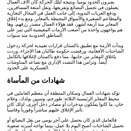
يعبرون الحدود يومياً. ونتيجة لتلك الحركة كان آلاف العمال
يعملون في تحميل البضائع وتفريغها، ونقل أمتعة المسافرين،
ودفع العربات اليدوية، إلى جانب العمل في المحال التجارية
والمطاعم الصغيرة والأسواق المحيطة بالمعابر. ومع بدء إغلاق
المعابر منذ أربعة أشهر، فقد هؤلاء العمال مصدر رزقهم، وها
هم يواجهون واحدة من أصعب الأزمات المعيشية التي تمر على
المناطق الحدودية منذ سنوات.
وبدأت الأزمة مع تطبيق باكستان قرارات تقييدية لحركة ردخول
الشاحنات الأفغانية، ورفضت حكومة طالبان هذا الإجراء، وردت
بإغلاق المعابر من جانبها، مما دفع باكستان لإغلاقها بالكامل
أيضاً. وتزامن هذا التشدد الإداري مع تصاعد المناوشات
العسكرية على الحدود.
شهادات من المأساة
تؤكد شهادات العمال وسكان المنطقة أن معظم العاملين في
محيط المعابر الرئيسية الثلاثة: طورخم، وسبين بولدك، وغلام
خان، ما كانوا يملكون مدخرات أو مصادر دخل أخرى، لذلك كان
تأثير الإغلاق عليهم مباشراً وفورياً وقاسياً.
فالعامل الذي كان يحصل على أجر يومي من نقل البضائع أو
تحميل الشاحنات أصبح اليوم بلا عمل، بينما تواجه أسرته صعوبة