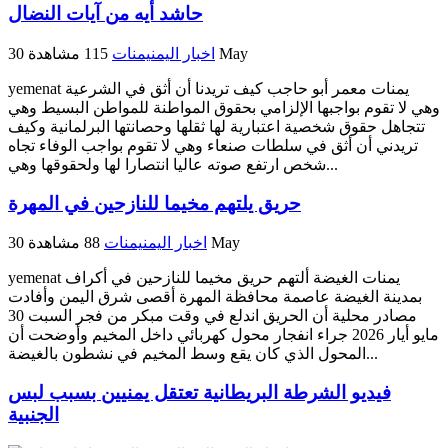
حاشد أيه من آيات النضال
30 May
اخبار اليمن
يمنات
115 مشاهدة
yemenat يمنات معمر أبو حاجب كيف تريدنا أن أثق في الشرعية
وهي لا تقوم بواجبها الإلزامي بحقوق المواطنة للمواطن البسيط وهي
تتجاهل حقوق شخصية اعتبارية لها ثقلها وحصانتها البرلمانية وكيف
تريدني أن أثق في سلطات صنعاء وهي لا تقوم بواجب الوفاء تجاه
شخص ارتفع صوته عاليا انتصارا لها ولحقوقها وهي...
حريق يلتهم مخيما للنازحين في المهرة
30 May
اخبار اليمن
يمنات
88 مشاهدة
yemenat يمنات الغيضة ألتهم حريق مخيما للنازحين في أكراف
بمدينة الغيضة عاصمة محافظة المهرة أقصى شرق اليمن وأفادت
مصادر محلية أن الحريق اندلع في وقت مبكر من فجر السبت 30
مايو أيار 2026 جراء انفجار محول كهربائي داخل المخيم وأوضحت أن
المحول الذي كان يقع وسط المخيم في نشطون بالغيضة...
فيديو الشرطة البريطانية تعتقل يمنيين بسبب لبس
الجنبية