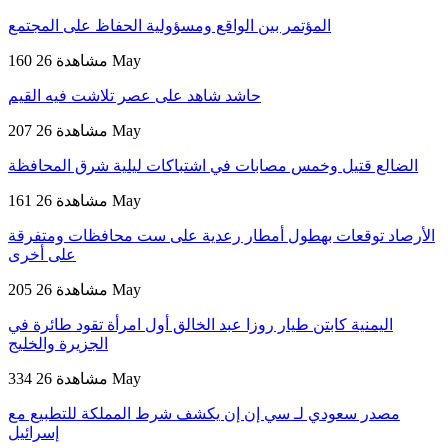
المؤتمر بين الواقع ومسؤولية الحفاظ على المجتمع
26 May
160 مشاهدة
حاشد شاهد على عصر تلاشت فيه القيم
26 May
207 مشاهدة
الضالع قتيل وخمس مصابات في اشتباكات ليلية شرق المحافظة
26 May
161 مشاهدة
الأرصاد توقعات بهطول أمطار رعدية على ست محافظات ومتفرقة
على أخرى
26 May
205 مشاهدة
اليمنية كابتن طيار روزا عبد الخالق أول امرأة تقود طائرة في
الجزيرة والخليج
26 May
334 مشاهدة
مصدر سعودي لـ سي إن إن يكشف شرط المملكة للتطبيع مع
إسرائيل