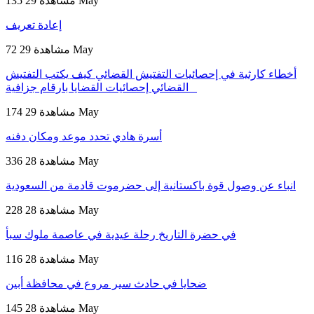
29 May
135 مشاهدة
إعادة تعريف
29 May
72 مشاهدة
أخطاء كارثية في إحصائيات التفتيش القضائي كيف يكتب التفتيش
القضائي إحصائيات القضايا بارقام جزافية
29 May
174 مشاهدة
أسرة هادي تحدد موعد ومكان دفنه
28 May
336 مشاهدة
انباء عن وصول قوة باكستانية إلى حضرموت قادمة من السعودية
28 May
228 مشاهدة
في حضرة التاريخ رحلة عيدية في عاصمة ملوك سبأ
28 May
116 مشاهدة
ضحايا في حادث سير مروع في محافظة أبين
28 May
145 مشاهدة