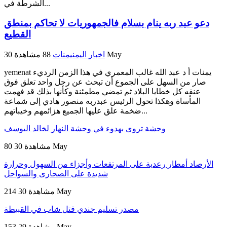
الشرطة في...
دعو عبد ربه ينام بسلام فالجمهوريات لا تحاكم بمنطق
القطيع
30 May
اخبار اليمن
يمنات
88 مشاهدة
yemenat يمنات أ د عبد الله غالب المعمري في هذا الزمن الرديء
صار من السهل على الجموع أن تبحث عن رجل واحد تعلق فوق
عنقه كل خطايا البلاد ثم تمضي مطمئنة وكأنها بذلك قد فهمت
المأساة وهكذا تحول الرئيس عبدربه منصور هادي إلى شماعة
ضخمة علق عليها الجميع هزائمهم وخيباتهم...
وحشة تروى بهدوء في وحشة النهار لخالد اليوسف
30 May
80 مشاهدة
الأرصاد أمطار رعدية على المرتفعات وأجزاء من السهول وحرارة
شديدة على الصحارى والسواحل
30 May
214 مشاهدة
مصدر تسليم جندي قتل شاب في القبيطة
29 May
153 مشاهدة