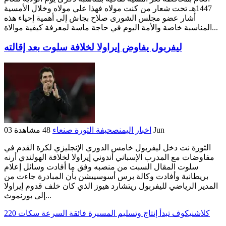
1447هـ تحت شعار من كنت مولاه فهذا علي مولاه وخلال الأمسية
أشار عضو مجلس الشورى صلاح بجاش إلى أهمية إحياء هذه
المناسبة خاصة والأمة اليوم في حاجة ماسة لمعرفة كيفية موالاة...
ليفربول يفاوض إيراولا لخلافة سلوت بعد إقالته
03 Jun
اخبار اليمن
صحيفة الثورة صنعاء
48 مشاهدة
الثورة نت دخل ليفربول خامس الدوري الإنجليزي لكرة القدم في
مفاوضات مع المدرب الإسباني أندوني إيراولا لخلافة الهولندي أرنه
سلوت المقال السبت من منصبه وفق ما أفادت وسائل إعلام
بريطانية وأفادت وكالة برس أسوسييشن بأن المبادرة جاءت من
المدير الرياضي لليفربول ريتشارد هيوز الذي كان خلف قدوم إيراولا
إلى بورنموث...
كلاشنيكوف تبدأ إنتاج وتسليم المسيرة فائقة السرعة سكات 220