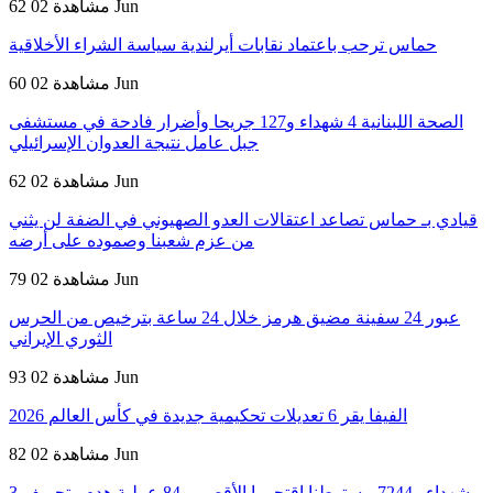
02 Jun
62 مشاهدة
حماس ترحب باعتماد نقابات أيرلندية سياسة الشراء الأخلاقية
02 Jun
60 مشاهدة
الصحة اللبنانية 4 شهداء و127 جريحا وأضرار فادحة في مستشفى
جبل عامل نتيجة العدوان الإسرائيلي
02 Jun
62 مشاهدة
قيادي بـ حماس تصاعد اعتقالات العدو الصهيوني في الضفة لن يثني
من عزم شعبنا وصموده على أرضه
02 Jun
79 مشاهدة
عبور 24 سفينة مضيق هرمز خلال 24 ساعة بترخيص من الحرس
الثوري الإيراني
02 Jun
93 مشاهدة
الفيفا يقر 6 تعديلات تحكيمية جديدة في كأس العالم 2026
02 Jun
82 مشاهدة
3 شهداء و7244 مستوطنا اقتحموا الأقصى و84 عملية هدم وتجريف