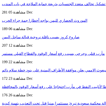
ب تشكيل تحالف متعدد الجنسيات بذريعة حماية الملاحة في باب المندب
05 Dec
281 مشاهدة
الموروث الحضاري لليمن يواجه أخطارا جمة جراء الحرب
06 Dec
189 مشاهدة
صاروخ كروز يصيب ناقلة نروجية قبالة ساحل اليمن
12 Dec
207 مشاهدة
مأرب قتلى وجرحى بسبب رفع أسعار الوقود والقطاع القبلي مستمر
22 Dec
199 مشاهدة
بعوث الاممي يعلن موافقة الأطراف اليمنية على بنود خطة سلام دائم
23 Dec
172 مشاهدة
لأنابيب النفط في مأرب احتجاجا على رفع أسعار الوقود بالمحافظة
26 Dec
176 مشاهدة
دالة محكمة سعودية تبرئ مستثمرا يمنيا قتل تحت التعذيب بتهمة كيدية