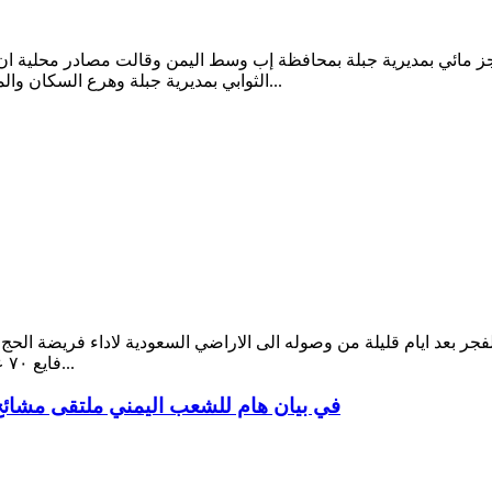
ز مائي بمديرية جبلة بمحافظة إب وسط اليمن وقالت مصادر محلية ا
الثوابي بمديرية جبلة وهرع السكان والمسعفون الى مكان الحادث لكنهم فشلوا في انقاذ الضحايا الذين لفظوا...
لفجر بعد ايام قليلة من وصوله الى الاراضي السعودية لاداء فريضة ال
فايع ٧٠ عاما شعر بدوخة عقب صلاة الفجر في الحرم المكي وطلب ممن كانوا...
في بيان هام للشعب اليمني ملتقى مشائ