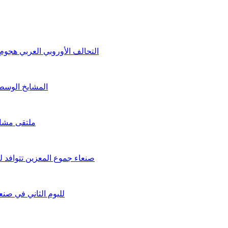
التحالف الأوروبي العربي هجو
المشايخ الوسطا
ملتقى مشائخ
صنعاء جموع المعزين تتوافد لت
لليوم الثاني في صنع