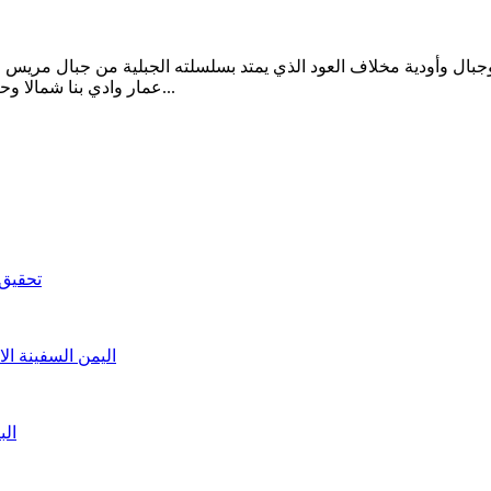
بال وأودية مخلاف العود الذي يمتد بسلسلته الجبلية من جبال مريس 
عمار وادي بنا شمالا وحتى بلاد اليوبي منطقة حجر جنوبا يسكنه أكثر من 100 الف نسمة تقريبا...
تحقيق 
اليمن السفينة ال
الب