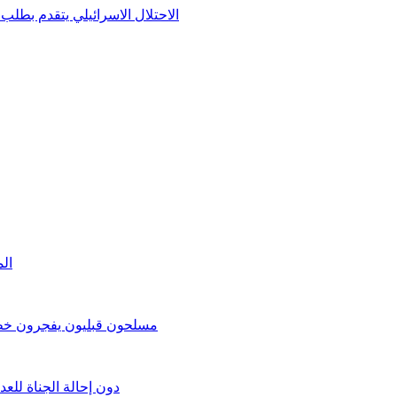
الاحتلال الاسرائيلي يتقدم بطل
الم
مسلحون قبليون يفجرون خطا 
دون إحالة الجناة للع