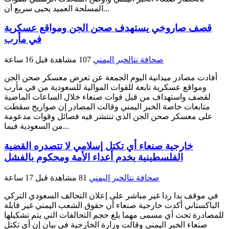
المسلحة العميد يحيى سريع أن...
قصف صاروخي يستهدف صحن الجن ومواقع عسكرية
في مأرب
صحافة نت
الخبر اليمني
107 مشاهدة
قبل 16 ساعة
أفادت مصادر ميدانية اليوم الجمعة عن تعرض معسكر صحن الجن
ومواقع عسكرية تابعة للقوات الموالية للسعودية من في مأرب
لقصف واستهداف من قبل قوات صنعاء خلال الساعات الماضية
متابعات خاصة الخبر اليمني وقالت المصادر إن صواريخ سقطت
على معسكر صحن الجن الذي تنتشر فيه فصائل وقوات مدعومة
من السعودية فيما...
خارجية صنعاء أي تكتل إسلامي لا تتصدره القضية
الفلسطينية يخدم أعداء الأمة ومحكوم بالفشل
صحافة نت
الخبر اليمني
81 مشاهدة
قبل 17 ساعة
في موقف بدا ردا غير مباشر على إعلان التحالف السعودي التركي
الباكستاني أكدت خارجية صنعاء أن حقوق الشعب اليمني غير قابلة
للمصادرة تحت أي مسمى مهما بلغ حجم التحالفات التي يتم تشكيلها
صنعاء الخبر اليمني وقالت وزارة الخارجية في بيان إن أي تكتل