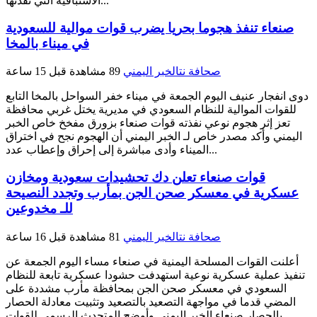
الاستباقية التي نفذتها...
صنعاء تنفذ هجوما بحريا يضرب قوات موالية للسعودية
في ميناء بالمخا
صحافة نت
الخبر اليمني
89 مشاهدة
قبل 15 ساعة
دوى انفجار عنيف اليوم الجمعة في ميناء خفر السواحل بالمخا التابع
للقوات الموالية للنظام السعودي في مديرية يختل غربي محافظة
تعز إثر هجوم نوعي نفذته قوات صنعاء بزورق مفخخ خاص الخبر
اليمني وأكد مصدر خاص لـ الخبر اليمني أن الهجوم نجح في اختراق
الميناء وأدى مباشرة إلى إحراق وإعطاب عدد...
قوات صنعاء تعلن دك تحشيدات سعودية ومخازن
عسكرية في معسكر صحن الجن بمأرب وتجدد النصيحة
للـ مخدوعين
صحافة نت
الخبر اليمني
81 مشاهدة
قبل 16 ساعة
أعلنت القوات المسلحة اليمنية في صنعاء مساء اليوم الجمعة عن
تنفيذ عملية عسكرية نوعية استهدفت حشودا عسكرية تابعة للنظام
السعودي في معسكر صحن الجن بمحافظة مأرب مشددة على
المضي قدما في مواجهة التصعيد بالتصعيد وتثبيت معادلة الحصار
بالحصار صنعاء الخبر اليمني وأوضح المتحدث الرسمي للقوات