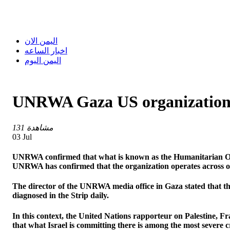
اليمن الان
اخبار الساعه
اليمن اليوم
UNRWA Gaza US organization i
131 مشاهدة
03 Jul
UNRWA confirmed that what is known as the Humanitarian Organi
UNRWA has confirmed that the organization operates across on
The director of the UNRWA media office in Gaza stated that the 
diagnosed in the Strip daily.
In this context, the United Nations rapporteur on Palestine, Fr
that what Israel is committing there is among the most severe 