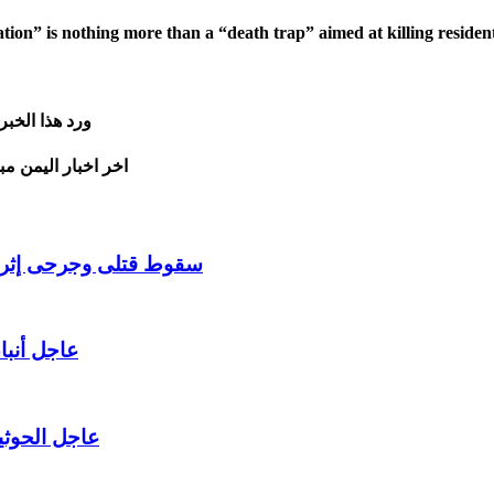
on” is nothing more than a “death trap” aimed at killing resident
ورد هذا الخب
اخر اخبار اليمن مب
سقوط قتلى وجرحى إثر ان
عاجل أنبا
عاجل الحوثي