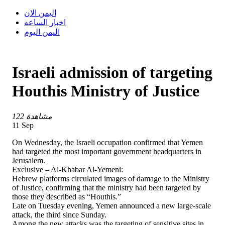
اليمن الان
اخبار الساعه
اليمن اليوم
Israeli admission of targeting
Houthis Ministry of Justice
122 مشاهدة
11 Sep
On Wednesday, the Israeli occupation confirmed that Yemen
had targeted the most important government headquarters in
Jerusalem.
Exclusive – Al-Khabar Al-Yemeni:
Hebrew platforms circulated images of damage to the Ministry
of Justice, confirming that the ministry had been targeted by
those they described as “Houthis.”
Late on Tuesday evening, Yemen announced a new large-scale
attack, the third since Sunday.
Among the new attacks was the targeting of sensitive sites in