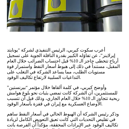
أعرب سكوت كيربي، الرئيس التنفيذي لشركة “يونايتد
إيرلاينز”، عن تفاؤله الكبير بقدرة الناقلة الجوية على تسجيل
أرباح تتخطى حاجز الـ 10% قبل احتساب الضرائب خلال العام
المقبل، مستنداً في ذلك إلى هبوط أسعار النفط واستمرار قوة
مستويات الطلب، مما يساعد الشركة في التغلب على
التداعيات السلبية لارتفاع تكاليف الوقود.
وأوضح كيربي، في كلمة ألقاها خلال مؤتمر “بيرنستين”
للمستثمرين، أن الشركة كانت تمضي بثبات نحو بلوغ هوامش
ربحية تتجاوز الـ 10% خلال العام الجاري، وذلك قبل أن تتسبب
الأوضاع العسكرية مع إيران في قفزة بأسعار الوقود.
وذكر رئيس الشركة أن الهبوط الحالي في أسعار النفط ساهم
في تقليص التحديات التي كانت تعيق التعويض الكامل لزيادة
تكاليف الوقود عبر الإيرادات المحققة، مؤكداً أن الفرصة باتت