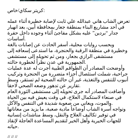
كريتر سكاي/خاص:
تعرض الشاب هاني عبدالله علي ثابت لإصابة خطيرة أثناء عمله
في أحد مشاريع البناء بمنطقة جعار بمحافظة أبين، بعد انهيار
جدار “بردين” عليه بشكل مفاجئ أثناء وجوده داخل حفرة
أساسات.
وبحسب روايات محلية، أسفر الحادث عن إصابات بالغة
وخطيرة في منطقة الرقبة والحنجرة، ما استدعى إسعافه إلى
مستشفى الرازي بجعار، ومن ثم تحويله إلى مستشفى
الجمهورية في عدن نظراً لخطورة حالته.
وأوضحت المصادر أن الطواقم الطبية أجرت له عدة عمليات
جراحية، شملت استئصال أجزاء متضررة من الحنجرة وتركيب
أنبوب للتنفس والتغذية، غير أن حالته الصحية لم تستقر، وسط
تقارير عن تدهور وضعه الصحي لاحقاً.
وأضافت المصادر أنه جرى تحويله إلى مستشفى الثورة العام
في صنعاء لاستكمال العلاج، في وقت يعيش فيه بين الحياة
والموت، ويعاني من صعوبة شديدة في التنفس والأكل.
وتواجه أسرة الشاب أوضاعاً مادية صعبة، ما يزيد من معاناتها
في توفير تكاليف العلاج والنقل، وسط مناشدات إنسانية
للجهات الخيرية وأهل الخير لتقديم المساعدة العاجلة لإنقاذ
حياته.
// // //