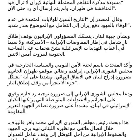
“مسودة مذكرة التفاهم المحتملة النهائية لإيران لا تزال قيد
المناقشة في طهران، ولم يتم إرسال أي رد حتى الآن”.
وقال المصدر إن “التاريخ السيئ للولايات المتحدة في عدم
الوفاء بالعهود دفع إيران إلى التعامل مع الموضوع بحذر شديد”.
وبشأن جبهة لبنان، يتمسّك المسؤولون الإيرانيون بوقف إطلاق
نارٍ شامل في إطار المفاوضات الإيرانية – الأميركية، ولا سيما
في أعقاب التهديدات الإسرائيلية بشنّ هجمات على الضاحية
الجنوبية لبيروت أمس الاثنين.
وأكد المتحدث باسم لجنة الأمن القومي والسياسة الخارجية في
مجلس الشورى الإيراني، إبراهيم رضائي موقف طهران الحاسم
بضرورة إدراج لبنان في الاتفاق النهائي، مشدداً على أنه “يشكّل
جزءاً لا يتجزأ من وقف إطلاق النار”.
ودعا مجلس الشورى الإيراني إلى ضرورة توجيه رد حازم وقوي
على الجرائم والاعتداءات المتواصلة التي يرتكبها الكيان
الإسرائيلي في لبنان، مشدداً على ضرورة تضافر الجهود لتعزيز
المقاومة.
هذا وبحث رئيس مجلس الشورى الإيراني محمد باقر قاليباف،
خلال اتصال هاتفي مع نظيره اللبناني نبيه بري، الجهود
والضغوط الإيرانية من أجل التوصّل إلى وقف شامل للعدوان