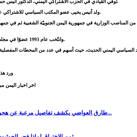
توفي القيادي في الحزب الاشتراكي اليمني، الدكتور أنيس حسن يحيى، يوم الأحد 31 مايو/آيار 2026 في العاصمة المصرية القاهرة.
ولد أنيس يحيى عضو المكتب السياسي للاشتراكي عام 1934 في حي كريتر بمدينة عدن خلال فترة الاستعمار البريطاني.
وانتُخب عام 1993 عضوًا في مجلس النواب، وكان رئيسًا لكتلة الحزب الاشتراكي اليمني في المجلس.
ورد هذ
اخر اخبار اليمن مب
طارق العواضي يكشف تفاصيل مرعبة عن هجوم مأرب وعدد مهول للقتلى والجرحى في صفوف قوات...
ثمن الاختراق لماذا فجر الحوث