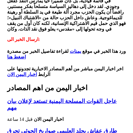
في قائمة قيادية، بل كان ضميراً حياً يمارس النقد كفعل
وجودي. لقد دخل إلى دهاليز السياسة متسلحاً بفكر مستنير،
رافضاً أن يكون الحزب مجرد آلة طيعة في يد السلطة أو رهينة
للديماغوجية. وعاش داخل الحزب حالة من «الاشتباك النبيل»؛
فهو الذي حمل قيم الاشتراكية الإنسانية، لكنه كان أول من يقف
في وجه تحولها إلى «مقدس» يعلو فوق نقد الذات. وكان
ارسال الخبر الى:
ورد هذا الخبر في موقع
يمنات
لقراءة تفاصيل الخبر من مصدرة
اضغط هنا
اخر اخبار اليمن مباشر من أهم المصادر الاخبارية تجدونها على
الرابط
اخبار اليمن الان
اخبار اليمن من اهم المصادر
عاجل القوات المسلحة اليمنية تستعد لإعلان بيان
مهم
اخبار اليمن الان
قبل 14 ساعة
طارق عفاش يجلد العليمي صواريخ الحوثي تحرق