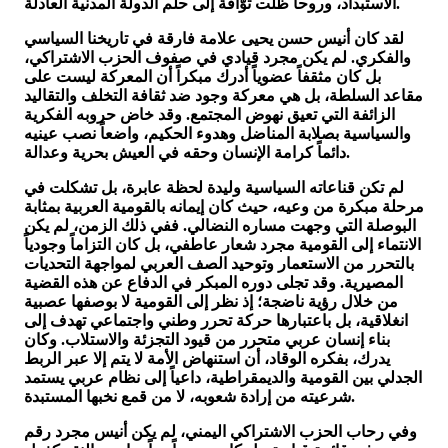
الاستبداد، وروحاً ظلت توّاقة إلى حلم الدولة المدنية العادلة.
لقد كان أنيس حسن يحيى علامة فارقة في تاريخنا السياسي
والفكري. لم يكن مجرد قيادي في صفوف الحزب الاشتراكي،
بل كان مثقفاً عضوياً أدرك مبكراً أن المعركة ليست على
مقاعد السلطة، بل هي معركة وجود ضد ثقافة التخلف والتقاليد
الزائفة التي تعيق نهوض المجتمع. وقد خاض حروبه الفكرية
والسياسية بصلابة المناضل وهدوء الحكيم، واضعاً نصب عينيه
دائماً كرامة الإنسان وحقه في العيش بحرية وعدالة.
لم تكن قناعاته السياسية وليدة لحظة عابرة، بل تشكلت في
مرحلة مبكرة من وعيه، حيث كان إيمانه بالقومية العربية بمثابة
البوصلة التي وجهت مساره النضالي. ففي ذلك الزمن، لم يكن
الانتماء إلى القومية مجرد شعار عاطفي، بل كان التزاماً وجودياً
بالتحرر من الاستعمار وتوحيد الصف العربي لمواجهة التحديات
المصيرية. وقد تجلى دوره المبكر في الدفاع عن هذه القضية
من خلال رؤية ناضجة؛ إذ نظر إلى القومية لا بوصفها عصبية
انغلاقية، بل باعتبارها حركة تحرر وطني واجتماعي تهدف إلى
بناء إنسان عربي متحرر من قيود التجزئة والاستلاب. وكان
يدرك، بفكره الوقاد، أن استنهاض الأمة لا يتم إلا عبر الربط
الجدلي بين القومية والديمقراطية، داعياً إلى نظام عربي يستمد
شرعيته من إرادة شعوبه، لا من قمع نخبها المستبدة.
وفي رحاب الحزب الاشتراكي اليمني، لم يكن أنيس مجرد رقم