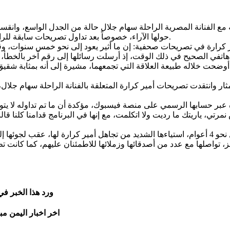
مع الفنانة المصرية الراحلة سهام جلال حالة من الجدل الواسع، وانق
حولها الآراء، خصوصاً بعد تداول تصريحات سابقة للراحلة تحدثت خلالها عن عدم تلقيها المساعدة منه خلال إحدى أزماتها.
وضحت خلاله طبيعة العلاقة التي تجمعهما، مشيرة إلى أنه بمثابة شقيق ل
ثار وانتقدت تصريحات أمير كرارة المتعلقة بالفنانة الراحلة سهام جلال
 ياريتك ما رديت ولا اتكلمت، مع إنها في البرنامج قدامنا كلنا قالت إ
 عز، تواصلها مع عدد من أصدقائها وزملائها للاطمئنان عليهم، كما كا
ورد هذا الخبر ف
اخر اخبار اليمن مب