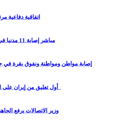
اتفاقية دفاعية مر
مباشر إصابة 11 مدنيا في هجوم حوثي على نجران وفق التحالف بقيادة السعودية
إصابة مواطن ومواطنة ونفوق بقرة في جر
أول تعليق من إيران على الإتفاق السعودي مع باكستان وتركيا رسائل لافتة للرياض
وزير الاتصالات يرفع الجا