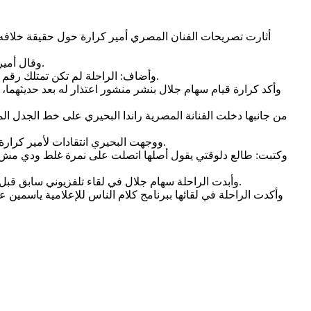
أثارت تصريحات الفنان المصري أمير كرارة حول حقيقة خلافه 
وقال أمير كرارة في تصريحات صحفية: إن ما أثير يعود إلى نحو خمس سنوات، وقد تواصلت مع سهام جلال فور علمي بالأمر لتوضيح حقيقة الموقف.
وأضاف: الراحلة لم تكن تمتلك رقم هاتفي الصحيح في ذلك الوقت، إذ أرسلت رسائلها إلى رقم آخر بالخطأ، وهو ما تسبب في سوء فهم دفعها للاعتقاد بأنني لم أستجيب لطلبها.
وأكد كرارة قيام سهام جلال بنشر منشور اعتذار له بعد حديثهما، أ
من جانبها دخلت الفنانة المصرية راندا البحيري على خط الجدل الم
ووجهت البحيري انتقادات لأمير كرارة عبر حسابها الرسمي على منصة فيسبوك، مؤكدة أن ما تم تداوله لا يتوافق مع ما تتذكره من تفاصيل الواقعة التي جرى الحديث عنها أخيراً.
وكتبت: طالع دلوقتي يقول أصلها اتصلت على نمرة غلط ودي مش نمرتي،
وأبدت الراحلة سهام جلال في لقاء تلفزيوني سابق قبل نحو 4 أعوام، استياءها الشديد من تجاهل أمير كرارة لها، عقب لجوئها إليه لتوفير دور لها في أي عمل فني جديد، كونها تُعاني من قلة العمل.
وأكدت الراحلة في لقائها ببرنامج كلام الناس للإعلامية ياسمين