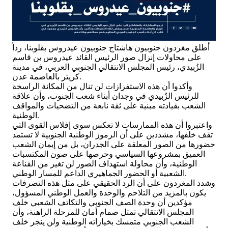
أطلق مغردون جنوبيون هاشتاج جنوبيون عيدروس بقلوبنا، رداً
على محاولات إنزال صور الرئيس القائد عيدروس بن قاسم
الزُبيدي، رئيس المجلس الانتقالي الجنوبي العربي، في مدينة
كريتر بالعاصمة عدن.
وأكدوا أن هذه الاستفزازات لن تنال من المكانة الراسخة
للرئيس الزُبيدي في وجدان أبناء شعب الجنوب، وأن علاقة
الشعب بقيادته مبنية على ثقة نابعة من التضحيات والمواقف
الوطنية.
واعتبروا أن هذه الممارسات لا تعكس سوى إفلاس القوى التي
تقف خلفها، مشددين على أن الرموز الوطنية الجنوبية لا تستمد
حضورها من الصور المعلقة على الجدران، بل من إيمان الشعب
العميق بمشروعها السياسي وحرصها على صون المكتسبات
الوطنية، وأن محاولة استهداف الصور لن تغير من القناعة
الشعبية أو الحضور الجماهيري الداعم للمسار الوطني.
وشدد المغردون على أن الرد الحقيقي على مثل هذه التصرفات
يكون بالمزيد من التلاحم والوحدة والعمل الوطني المسؤول،
مؤكدين أن وحدة الصف الجنوبي والتكاتف الشعبي خلف
المجلس الانتقالي تمثل صمام أمان للمرحلة الراهنة، وأن
الشعب الجنوبي متمسك بخياراته الوطنية ولن ينجر خلف