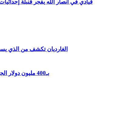
قيادي في أنصار الله يفجر قنبلة إحداث
الغارديان تكشف من الذي يست
بـ400 مليون دولار الجيش الأمريكي يقترب من صفقة ليزر لمواجهة المسيرات