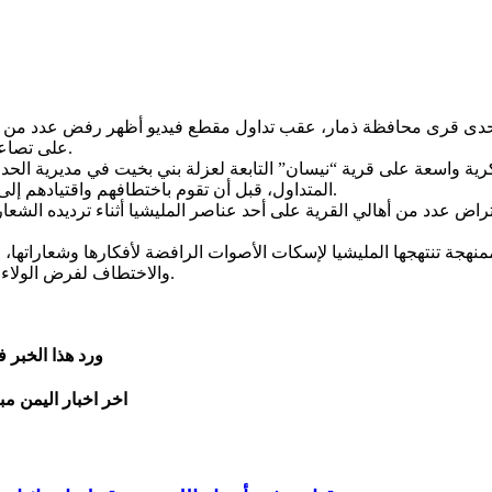
إحدى قرى محافظة ذمار، عقب تداول مقطع فيديو أظهر رفض عدد من ال
على تصاعد ممارساتها القمعية بحق السكان في المناطق الخاضعة لسيطرتها.
ة واسعة على قرية “نيسان” التابعة لعزلة بني بخيت في مديرية الحد
المتداول، قبل أن تقوم باختطافهم واقتيادهم إلى جهة غير معلومة، ما أثار حالة من الخوف والقلق بين أبناء المنطقة.
ض عدد من أهالي القرية على أحد عناصر المليشيا أثناء ترديده الشعار 
هجة تنتهجها المليشيا لإسكات الأصوات الرافضة لأفكارها وشعاراتها،
والاختطاف لفرض الولاء بالقوة ومنع أي تعبير معارض داخل المناطق الواقعة تحت سيطرتها.
ورد هذا الخبر 
اخر اخبار اليمن مب