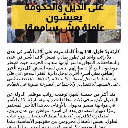
كارثة بلا حلول: 150 يوماً كاملة مرت على آلاف الأسر في عدن
بلا راتب واحد
في تطور صادم، تعيش آلاف الأسر في عدن
والمحافظات المجاورة أسوأ أيامها منذ بدء الحرب، حيث اضطر
موظفون لبيع أثاث منازلهم لتأمين لقمة العيش.
كل يوم تأخير
إضافي يعني
أسرة أخرى تدخل دائرة الفقر المدقع.
في ظل
هذه المأساة، تظل أصوات الاستغاثة والنداءات العاجلة تطغى
على المشهد الاقتصادي والاجتماعي كصرخة مدوية في الظلام.
منذ أكثر من خمسة أشهر، توقفت رواتب موظفي الدولة عن
الوصول لأيديهم في ثلاث محافظات رئيسية، تاركة آلاف الأسر
في مواجهة مصير مجهول. بالأرقام، يعد هذا التأخير المستمر
رمزًا لانهيار اقتصادي يهدد كل أسرة. مواطن من عدن يروي،
اضطررنا للاقتراض لتغطية أبسط الاحتياجات.
ومع غياب
الحلول، يعيش الأطفال محرومين من حقوقهم الأساسية، بينما
يفقد الموظفون كرامتهم في سعيهم لتدبير سبل العيش.