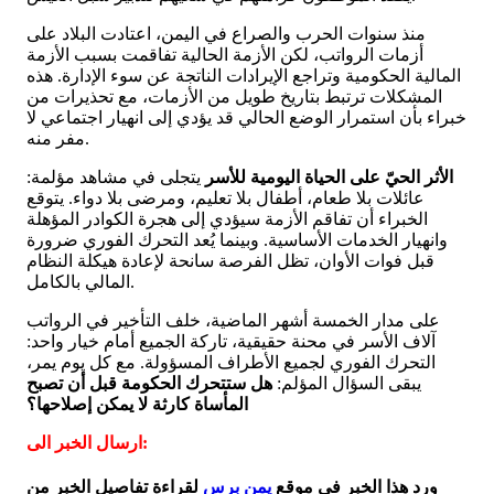
منذ سنوات الحرب والصراع في اليمن، اعتادت البلاد على
أزمات الرواتب، لكن الأزمة الحالية تفاقمت بسبب الأزمة
المالية الحكومية وتراجع الإيرادات الناتجة عن سوء الإدارة. هذه
المشكلات ترتبط بتاريخ طويل من الأزمات، مع تحذيرات من
خبراء بأن استمرار الوضع الحالي قد يؤدي إلى انهيار اجتماعي لا
مفر منه.
الأثر الحيّ على الحياة اليومية للأسر
يتجلى في مشاهد مؤلمة:
عائلات بلا طعام، أطفال بلا تعليم، ومرضى بلا دواء. يتوقع
الخبراء أن تفاقم الأزمة سيؤدي إلى هجرة الكوادر المؤهلة
وانهيار الخدمات الأساسية. وبينما يُعد التحرك الفوري ضرورة
قبل فوات الأوان، تظل الفرصة سانحة لإعادة هيكلة النظام
المالي بالكامل.
على مدار الخمسة أشهر الماضية، خلف التأخير في الرواتب
آلاف الأسر في محنة حقيقية، تاركة الجميع أمام خيار واحد:
التحرك الفوري لجميع الأطراف المسؤولة. مع كل يوم يمر،
يبقى السؤال المؤلم:
هل ستتحرك الحكومة قبل أن تصبح
المأساة كارثة لا يمكن إصلاحها؟
ارسال الخبر الى:
ورد هذا الخبر في موقع
يمن برس
لقراءة تفاصيل الخبر من