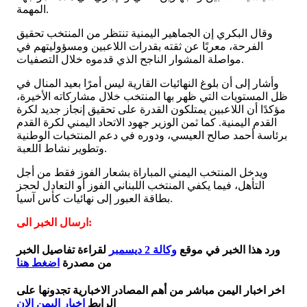
المهمة.
وقال البكري إن الجماهير اليمنية تنتظر من المنتخب تحقيق
الفرحة، معربًا عن ثقته بقدرات اللاعبين ومسؤوليتهم في
مواصلة المشوار الناجح الذي قدموه خلال التصفيات.
وأشار إلى أن بلوغ النهائيات القارية ليس أمرًا بعيد المنال في
ظل المستويات التي ظهر بها المنتخب خلال مشاركاته الأخيرة،
مؤكدًا أن اللاعبين يمتلكون القدرة على تحقيق إنجاز جديد لكرة
القدم اليمنية. كما ثمن الوزير جهود الاتحاد اليمني لكرة القدم
برئاسة أحمد صالح العيسي، ودوره في دعم المنتخبات الوطنية
وتطوير نشاط اللعبة.
ويدخل المنتخب اليمني المباراة بشعار الفوز فقط من أجل
التأهل، فيما يكفي المنتخب اللبناني الفوز أو التعادل لحجز
بطاقة العبور إلى نهائيات كأس آسيا.
ارسال الخبر الى:
ورد هذا الخبر في موقع
وكالة 2 ديسمبر
لقراءة تفاصيل الخبر
من مصدرة
اضغط هنا
اخر اخبار اليمن مباشر من أهم المصادر الاخبارية تجدونها على
الرابط
اخبار اليمن الان