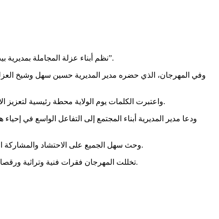
نظم أبناء عزلة المجاملة بمديرية بيت الفقيه في محافظة الحديدة، اليوم، مهرجاناً كرنفالياً وشعبياً بذكرى يوم الولاية للعام 1447هـ، تحت شعار “من كنتُ مولاه فهذا علي مولاه”.
وفي المهرجان، الذي حضره مدير المديرية حسين سهل وشيخ العزلة م
واعتبرت الكلمات يوم الولاية محطة رئيسية لتعزيز الارتباط بالقيادة القرآنية وتجسيد عمق العلاقة بين الأمة وقادتها الربانيين، بما يسهم في رفعة واستقامة واقع الأمة وتصحيح مسارها التاريخي.
ودعا مدير المديرية أبناء المجتمع إلى التفاعل الواسع في إحي
وحث سهل الجميع على الاحتشاد والمشاركة الواسعة في الفعالية المركزية الكبرى التي ستقام في ساحة الإمام علي عليه السلام بمدينة الحسينية، تجسيداً للولاء والتمسك بالنهج القويم.
تخللت المهرجان فقرات فنية وتراثية ورقصات شعبية من الموروث التهامي الأصيل، عبرت في مجملها عن الحب والارتباط والمكانة الرفيعة التي يحتلها الإمام علي في وجدان اليمنيين.