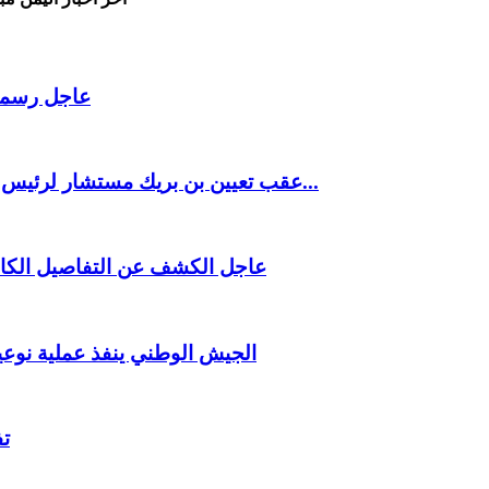
عاجل رسميا 
عقب تعيين بن بريك مستشار لرئيس الجمهورية اليمنية بن لزرق و السقلدي و الداعري اللعب...
عاجل الكشف عن التفاصيل الكامل
الجيش الوطني ينفذ عملية نوعي
تف