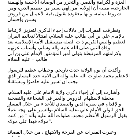
العزة والكرامة والنصر، والتحرر من الوصاية الأجنبية والهيمنة
الخارجية، مبينة أن الولاية أمر إلهي يعتبر من صميم الدين، ومن
شروط تمامه، وأنها معقودة بقبول بقية الأعمال من فروض
وسنن وإحسان.
وتطرقت الفقرات إلى دلالات إحياء الذكرى لتعزيز الارتباط
بالإمام علي بن أبي طالب عليه السلام، امتثالاً لتعاليم القرآن
العظيم والنبي الكريم ذات الصلة بمستقبل الأمة الإسلامية بعد
وفاة النبي صلى الله عليه وآله وسلم، وأسباب عزتهم
وكرامتهم المرتبطة بتولي أمير المؤمنين الإمام علي بن أبي
طالب – عليه السلام.
وأكدت أن يوم الولاية حدث تاريخي وخطاب عظيم للرسول
الاعظم محمد صلوات الله عليه وآله الى الامة حدد المسار الذي
يجب أن تسير عليه حاضرًا ومستقبلًا.
وأشارت إلى أن إحياء ذكرى ولاية الامام علي عليه السلام،
محطة لاستلهام الدروس والعبر في الشجاعة والتضحية
والإقدام في نصرة الدين والتصدي للأعداء من خلال المسار
الحق لتولي الأمام علي -عليه السلام -والسير على نهجه عملًا
بقول الرسول الأعظم محمد- صلوات الله عليه وآله ” من كنت
مولاه فهذا علي مولاه”.
وعبرت الفقرات عن الفرحة والابتهاج ، من خلال القصائد