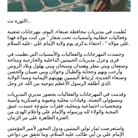
الثورة نت/..
نُظمت في مديريات محافظة صنعاء، اليوم، مهرجانات شعبية
وفعاليات خطابية وأمسيات، تحت شعار ” من كنت مولاه فهذا
علي مولاه ” ، احتفاء بذكرى يوم ولاية الإمام علي -عليه السلام.
وجسدت المهرجانات والفعاليات والأمسيات التي نظمت في
قرى وعزل مديريات الحيمتين الداخلية والخارجية ومناخة
وصعفان وبني مطر وهمدان وسنحان وبني بهلول وبلاد الروس
وأرحب ونهم وجحانة والطيال وخولان وبني ضبيان والحصن
وصنعاء الجديدة، إرتباط اليمنيين بهويتهم الإيمانية ومبدأ الولاية
الذي أطلقه الرسول الأعظم بتوجيه من الله عز وجل.
وقدمت في المهرجانات والفعاليات بحضور مديري المديريات
ومسؤولي التعبئة، وقيادات محلية وتعبوية وعسكرية وأمنية
وشخصيات اجتماعية ومحلية، فقرات متنوعة جسدت عمق
المحبة والولاء لله ورسوله والإمام علي وأعلام الهدى من
العترة الطاهرة على مر الزمان.
واستعرضت ثمار تولي اليمنيين ودول المحور لأمير المؤمنين
الإمام علي بن أبي طالب عليه السلام، وما تحقق من دواعي