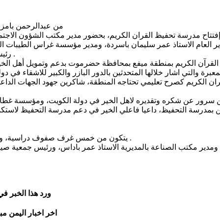
من عبدالرحمن بامز
ح مدرسة تحفيظ القران الكريم، بحضور مدير مكتب الشؤون الاجتماعي
ير العام الاستاذ عمر سليمان باسردة، ومدير مؤسسة غراس الطيبات الخ
رئيس مؤسسة سنابل الخير التنموية بميفع الدكتور محمد عوض باحامي .
معبرة والتي اشار خلالها المتحدثين بالدور البازر والكبير للاشقاء في 
قران الكريم كصرح تعليمي تحتاجه المنطقة، شاكرين جهود الجهات الداع
بن سرور عن شكره وتقديره لاهل الخير في دولة الكويت، ومؤسسة غطاء 
ن بمدرسة التحفيظ، داعيا فاعلي الخير في دعم مدرسة التحفيظ لاستك
يتكون من خمس غرف صفوف دراسية، ومكتب للإدارة، وصالة، وقاعة اجتماعات، وثلاثة حمامات، ومستودع .
اعلي ومدير مكتب الصناعة بالمديرية الاستاذ عمر باداس، ورئيس جمعية 
ورد هذا الخبر ف
اخر اخبار اليمن مب