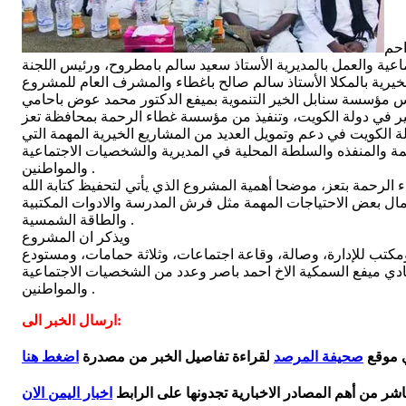
احم
ة والعمل بالمديرية الأستاذ سعيد سالم بامطروح، ورئيس اللجنة
يرية بالمكلا الأستاذ سالم صالح باغطاء والمشرف العام للمشروع
دولة الكويت في دعم وتمويل العديد من المشاريع الخيرية المهمة التي
مة والمنفذه والسلطة المحلية في المديرية والشخصيات الاجتماعية
والمواطنين .
الرحمة بتعز، موضحا أهمية المشروع الذي يأتي لتحفيظ كتابة الله
مال بعض الاحتياجات المهمة مثل فرش المدرسة والادوات المكتبية
والطاقة الشمسية .
ويذكر ان المشروع
صيادي ميفع السمكية الاخ احمد باصر وعدد من الشخصيات الاجتماعية
والمواطنين .
ارسال الخبر الى:
ي موقع
صحيفة المرصد
لقراءة تفاصيل الخبر من مصدرة
اضغط هنا
اشر من أهم المصادر الاخبارية تجدونها على الرابط
اخبار اليمن الان