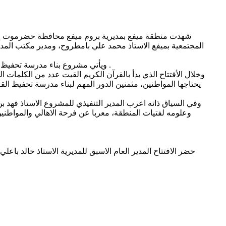
شهدت منطقة ميفع بمديرية بروم ميفع محافظة حضرموت إفتتا
المجتمعية بميفع الاستاذ محمد علي بامطروح، ومدير مكتب المد
ويأتي مشروع بناء مدرسة تحفيظ القرآن الكريم بمنطقة ميفع بمحافظة حضرموت بدعم وتمويل أهل الخير في دولة الكويت، وتنفيذ من مؤسسة غطاء الرحمة بمحافظة تعز .
وخلال الأفتتاح الذي بدأ بالقرآن الكريم القيت عدد من الكلمات ال
يحتاجها المواطنين، مثمنين الدور المهم لبناء مدرسة تحفيظ ال
وفي السياق ذاته اعرب المدير التنفيذي للمشروع الاستاذ فهد 
وعلومه لفتيات المنطقة، معربا عن فرحة الاهالي والمواطني
حضر الافتتاح المدير العام الاسبق للمديرية الاستاذ خالد ب