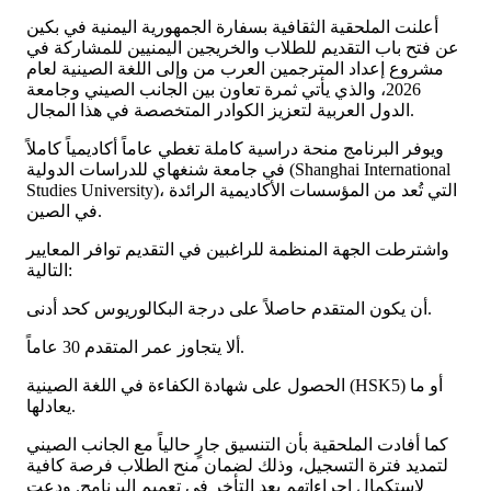
أعلنت الملحقية الثقافية بسفارة الجمهورية اليمنية في بكين
عن فتح باب التقديم للطلاب والخريجين اليمنيين للمشاركة في
مشروع إعداد المترجمين العرب من وإلى اللغة الصينية لعام
2026، والذي يأتي ثمرة تعاون بين الجانب الصيني وجامعة
الدول العربية لتعزيز الكوادر المتخصصة في هذا المجال.
​ويوفر البرنامج منحة دراسية كاملة تغطي عاماً أكاديمياً كاملاً
في جامعة شنغهاي للدراسات الدولية (Shanghai International
Studies University)، التي تُعد من المؤسسات الأكاديمية الرائدة
في الصين.
​واشترطت الجهة المنظمة للراغبين في التقديم توافر المعايير
التالية:
​أن يكون المتقدم حاصلاً على درجة البكالوريوس كحد أدنى.
​ألا يتجاوز عمر المتقدم 30 عاماً.
​الحصول على شهادة الكفاءة في اللغة الصينية (HSK5) أو ما
يعادلها.
​كما أفادت الملحقية بأن التنسيق جارٍ حالياً مع الجانب الصيني
لتمديد فترة التسجيل، وذلك لضمان منح الطلاب فرصة كافية
لاستكمال إجراءاتهم بعد التأخر في تعميم البرنامج. ودعت