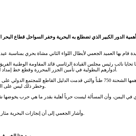
همية الدور الكبير الذي تضطلع به البحرية وخفر السواحل قطاع البحر ا
ايا نائب رئيس مجلس القيادة الرئاسي قائد المقاومة الوطنية الفريق أ
أدوارهم البطولية في تأمين الجزر المحررة وقطع خط إمداد الحرس الثوري الإيراني لمليشياته في اليمن مليشيا الحوثي الإرهابية.
وأشار الجعمي إلى سلسلة الضبطيات للأسلحة الإيرانية والتي كان أهمها الشحنة 750 طناً وا
وخطر ذلك ليس على اليمن وحسب بل على دول الخليج العربي والمنطقة والملاحة الدولية.
في اليمن، وأن المسألة ليست حرباً أهلية بقدر ما هي حرب يخوضها شعبنا
وأشار الجعمي إلى أن إنجازات البحرية مثار فخر لكل منتسبي المقاومة الوطنية والقوات المسلحة اليمنية كافة.
ورد هذا الخبر ف