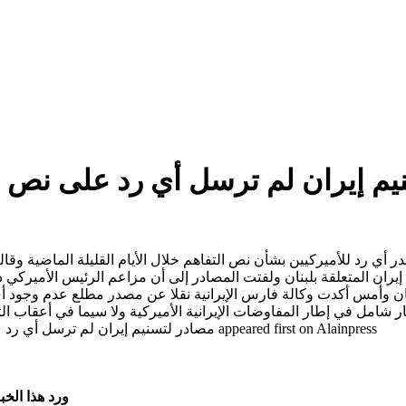
يم إيران لم ترسل أي رد على نص ا
تصدر أي رد للأميركيين بشأن نص التفاهم خلال الأيام القليلة الماضية و
ران المتعلقة بلبنان ولفتت المصادر إلى أن مزاعم الرئيس الأميركي دون
بنان وأمس أكدت وكالة فارس الإيرانية نقلا عن مصدر مطلع عدم وجود أي 
ر شامل في إطار المفاوضات الإيرانية الأميركية ولا سيما في أعقاب ال
الاثنين الماضي The post مصادر لتسنيم إيران لم ترسل أي رد على نص التفاهم بسبب العدوان على لبنان appeared first on Alainpress
ورد هذا الخ