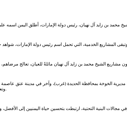
 مديرية الخوخة بمحافظة الحديدة (غرب)، وآخر في مدينة عتق عاصمة
وتعز (جنوب)، بالإضافة إلى شارع شهير بالعاصمة اليمنية المؤقتة عدن.