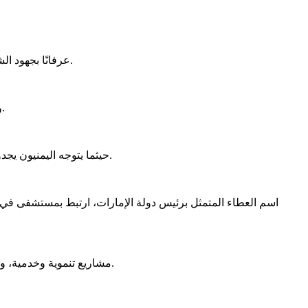
عرفانًا بجهود الشيخ محمد بن زايد آل نهيان، رئيس دولة الإمارات، أطلق اليمن اسمه على عدة مشاريع تنموية وإنسانية لدوره البارز في دعم ومساندة البلاد.
وتبقى المشاريع الخدمية، التي تحمل اسم رئيس دولة الإمارات، شواهد حية على الدعم الأخوي السخي والتدخلات الإماراتية الإنسانية باليمن.
حيثما يتوجه اليمنيون يجدون مشاريع الشيخ محمد بن زايد آل نهيان ماثلةً للعيان، تعالج مرضاهم، وتروي عطشهم، وتنير حياتهم، وتربط مدنهم وقراهم ببعضها البعض.
اسم العطاء المتمثل برئيس دولة الإمارات، ارتبط بمستشفى في
مشاريع تنموية وخدمية، وفي مجالات البنية التحتية، ارتبطت بتحسين حياة اليمنيين إلى الأفضل، ومعالجة تبعات الحرب الحوثية التي أتت على مقدرات اليمن ودمرتها.