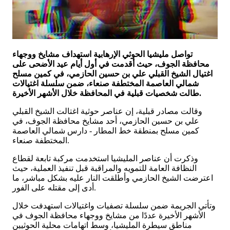
تواصل مليشيا الحوثي الإرهابية استهداف مشايخ ووجهاء
محافظة الجوف، حيث أقدمت في أول أيام عيد الأضحى على
اغتيال الشيخ القبلي علي بن حسين الحازمي، في كمين مسلح
شمالي العاصمة المختطفة صنعاء، ضمن سلسلة اغتيالات
طالت شخصيات قبلية في المحافظة خلال الأشهر الأخيرة.
وقالت مصادر قبلية، إن عناصر حوثية اغتالت الشيخ القبلي
علي بن حسين الحازمي، أحد مشايخ محافظة الجوف، في
كمين مسلح بمنطقة خط المطار - دارس شمالي العاصمة
المختطفة صنعاء.
وذكرت أن عناصر المليشيا استخدمت مركبة تابعة لقطاع
النظافة العامة للتمويه والمراقبة قبل تنفيذ العملية، حيث
اعترضت الشيخ الحازمي وأطلقت النار عليه بشكل مباشر، ما
أدى إلى مقتله على الفور.
وتأتي الجريمة ضمن سلسلة تصفيات واغتيالات استهدفت خلال
الأشهر الأخيرة عددًا من مشايخ ووجهاء محافظة الجوف في
مناطق سيطرة المليشيا، وسط اتهامات محلية الحوثيين