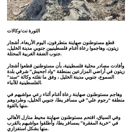
الثورة نت/وكالات
قطع مستوطنون صهاينة متطرفون، اليوم الأربعاء، أشجار
زيتون، وهاجموا رعاة أغنام فلسطينيين جنوبي مدينة الخليل،
جنوب الضفة الغربية المحتلة.
وأفادت مصادر محلية فلسطينية، بأن مستوطنين قطعوا أشجار
زيتون في أراضي المزارعين بمنطقة “واد اجحيش” شرقي بلدة
السموع، جنوبي مدينة الخليل ، وفق ما نقلته وكالة “سند”
الفلسطينية للأنباء.
وهاجم مستوطنون صهاينة رعاة أغنام أثناء رعي مواشيهم في
منطقة “رجوم علي” في مسافر يطا، جنوبي الخليل، وطردوهم
منها بالقوة.
وفي السياق، اقتحم مستوطنون صهاينة محيط منازل الأهالي
في “خربة المفقرة” بمسافر يطا، وأطلقوا مواشيهم بالقرب
منها بشكل استفزازي.