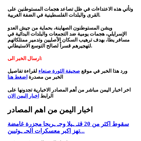
وتأتي هذه الاعتداءات في ظل تصاعد هجمات المستوطنين على
القرى والبلدات الفلسطينية في الضفة الغربية.
ويشن المستوطنون الصهاينة، بحماية من جيش العدو
الإسرايلي، هجمات يومية ضد التجمعات والبلدات البدائية في
مسافر يطا، بهدف ترهيب السكان الأصليين وتدمير ممتلكاتهم
لتهجيرهم قسراً لصالح التوسع الاستيطاني.
ارسال الخبر الى:
ورد هذا الخبر في موقع
صحيفة الثورة صنعاء
لقراءة تفاصيل
الخبر من مصدرة
اضغط هنا
اخر اخبار اليمن مباشر من أهم المصادر الاخبارية تجدونها على
الرابط
اخبار اليمن الان
اخبار اليمن من اهم المصادر
سقوط اكثر من 20 قتـ ـيلا وجـ ـريحا مجزرة غامضة
تهز اكبر معسكرات الحـ ـوثيين...