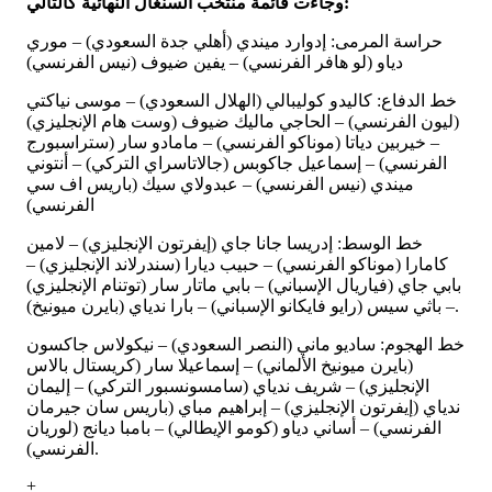
وجاءت قائمة منتخب السنغال النهائية كالتالي:
حراسة المرمى: إدوارد ميندي (أهلي جدة السعودي) – موري
دياو (لو هافر الفرنسي) – يفين ضيوف (نيس الفرنسي)
خط الدفاع: كاليدو كوليبالي (الهلال السعودي) – موسى نياكتي
(ليون الفرنسي) – الحاجي ماليك ضيوف (وست هام الإنجليزي)
– خيربين دياتا (موناكو الفرنسي) – مامادو سار (ستراسبورج
الفرنسي) – إسماعيل جاكوبس (جالاتاسراي التركي) – أنتوني
ميندي (نيس الفرنسي) – عبدولاي سيك (باريس اف سي
الفرنسي)
خط الوسط: إدريسا جانا جاي (إيفرتون الإنجليزي) – لامين
كامارا (موناكو الفرنسي) – حبيب ديارا (سندرلاند الإنجليزي) –
بابي جاي (فياريال الإسباني) – بابي ماتار سار (توتنام الإنجليزي)
– باثي سيس (رايو فايكانو الإسباني) – بارا ندياي (بايرن ميونيخ).
خط الهجوم: ساديو ماني (النصر السعودي) – نيكولاس جاكسون
(بايرن ميونيخ الألماني) – إسماعيلا سار (كريستال بالاس
الإنجليزي) – شريف ندياي (سامسونسبور التركي) – إليمان
ندياي (إيفرتون الإنجليزي) – إبراهيم مباي (باريس سان جيرمان
الفرنسي) – أساني دياو (كومو الإيطالي) – بامبا ديانج (لوريان
الفرنسي).
+