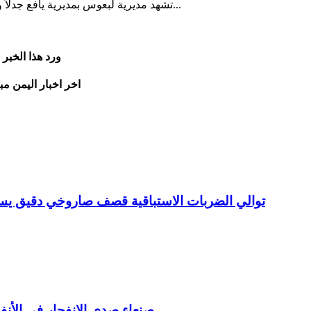
تشهد مديرية لبعوس بمديرية يافع جدلاً واسعاً حول الترتيبات المصاحبة لفعالية تراثية مرتقبة في منطقة ال...
ورد هذا الخبر
اخر اخبار اليمن مب
توالي الضربات الاستباقية قصف صاروخي دقيق 
صنعاء صدى الانفجار في الأنف