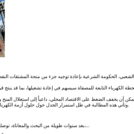
وتأتي هذه المطالبة في ظل استمرار الجدل حول حلول أزمة الكهرباء في عدن، وسط دعوات متزايدة لإيجاد معالجات جذرية ومستدامة.
بعد سنوات طويلة من البحث والمعاناة، توصلت السيدة حورية شيخ ثابت مخيري إلى معلومات أكدت وفاة والدها،...