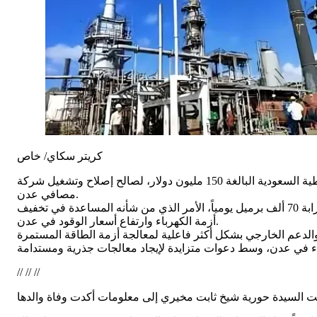
كريتر سكاي/ خاص
طالب رئيس التيار الوطني للتصحيح والبناء، الصحفي باسم الشعبي، الحكومة الشرعية بإعادة توجيه جزء من منحة المشتقات النفطية السعودية البالغة 150 مليون دولار، لصالح إصلاح وتشغيل شركة
مصافي عدن.
وأوضح الشعبي أن تخصيص نحو 20 مليون دولار لإعادة تأهيل محطة الكهرباء التابعة للمصفاة سيسهم في إعادة تشغيلها، بما قد ينتج قرابة 70 ألف برميل يومياً، الأمر الذي من شأنه المساعدة في تخفيف
أزمة الكهرباء وارتفاع أسعار الوقود في عدن.
// // //