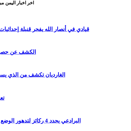
اخر اخبار اليمن مب
قيادي في أنصار الله يفجر قنبلة إحداث
الكشف عن حصيلة
الغارديان تكشف من الذي يست
تع
البرادعي يحدد 4 ركائز لتدهور الوضع الأمني في الشرق الأوسط المنطقة تنزلق نحو المجهول