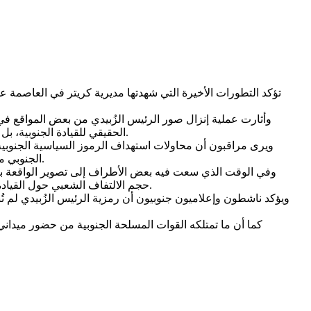
تؤكد التطورات الأخيرة التي شهدتها مديرية كريتر في العاصمة 
وأثارت عملية إنزال صور الرئيس الزُبيدي من بعض المواقع في
الحقيقي للقيادة الجنوبية، بل تكشف حجم التأثير الذي تمثله في المشهد السياسي، ومدى ارتباطها بالوجدان الشعبي الذي تشكل خلال مراحل طويلة من الكفاح الوطني.
ويرى مراقبون أن محاولات استهداف الرموز السياسية الجنوبية 
الجنوبي من حضور سياسي وشعبي متنامٍ، مدعوم برصيد من التضحيات التي قدمها الآلاف من الشهداء والجرحى في مختلف مراحل النضال الجنوبي.
وفي الوقت الذي سعت فيه بعض الأطراف إلى تصوير الواقعة باعتب
حجم الالتفاف الشعبي حول القيادة الجنوبية ومشروع استعادة الدولة، وتجديد التأكيد على الثوابت الوطنية التي يتمسك بها أبناء الجنوب في مختلف محافظات الجنوب العربي.
ويؤكد ناشطون وإعلاميون جنوبيون أن رمزية الرئيس الزُبيدي لم ت
كما أن ما تمتلكه القوات المسلحة الجنوبية من حضور ميداني