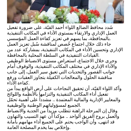
شَدد محافظ الضالع اللواء أحمد القبّة، على ضرورة تفعيل
العمل الإداري والارتقاء بمستوى الأداء في المكاتب التنفيذية
بالمحافظة، بما يسهم في تعزيز كفاءة العمل المؤسسي.
جاء ذلك خلال اجتماع خُصص لمناقشة سُبل تعزيز العمل
الإداري وتحسين الأداء في المكاتب التنفيذية، بمشاركة عدد من
القيادات التنفيذية في السلطة المحلية بالمحافظة.
وجرى خلال الاجتماع، استعراض مستوى الانضباط الوظيفي
والأداء الإداري في مختلف المكاتب التنفيذية، والوقوف أمام
جوانب القصور والتحديات التي تعيق سير العمل، إلى جانب
مناقشة الحلول والمعالجات الكفيلة بتجاوز العقبات ورفع
كفاءة الأداء.
وأكد اللواء القبّة، أن تحقيق النجاحات على أرض الواقع يبدأ من
تفعيل أداء المكاتب التنفيذية والتزامها بالأنظمة واللوائح
والمعايير الإدارية والمالية المعتمدة .. مشدداً على أهمية تحمّل
الجميع لمسؤولياتهم الوطنية والوظيفية.
وقال إن المرحلة الراهنة تتطلب مزيداً من الجدية والانضباط
والعمل بروح الفريق الواحد .. مؤكداً أن عهد التسيب والتهاون
قد انتهى، وأن الواجب يحتم على الجميع أداء مهامهم بأمانة
وإخلاص بما يخدم المصلحة العامة.