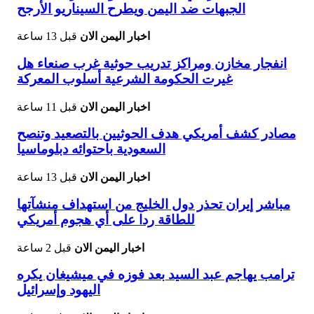
الجبهات ضد اليمن ويطرح السيناريو الأرجح
اخبار اليمن الان
قبل 13 ساعة
انفجار مخازن ومراكز تدريب حوثية غرب صنعاء هل
غيرت الحكومة الشرعية أسلوب المعركة
اخبار اليمن الان
قبل 11 ساعة
مصادر كشف أمريكي هدف الحوثيين بالتصعيد وتنصح
السعودية باحتوائه دبلوماسيا
اخبار اليمن الان
قبل 13 ساعة
مباشر إيران تحذر دول الخليج من استهداف منشآتها
للطاقة ردا على أي هجوم أمريكي
اخبار اليمن الان
قبل 2 ساعة
ترامب يهاجم عبد السيد بعد فوزه في ميشيغان يكره
اليهود وإسرائيل