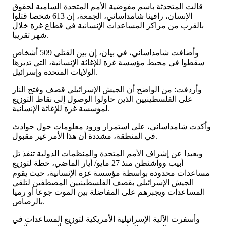
قالت المتحدثة باسم مفوضية الأمم المتحدة السامية لحقوق
الإنسان، رافينا شامداساني، الجمعة، إن 613 شخصا قتلوا
بالقرب من مراكز المساعدات الإنسانية في قطاع غزة خلال
شهر تقريبا.
وأضافت شامداساني، في بيان، إن بين القتلى 509 أشخاص
سقطوا في محيط مؤسسة غزة للإغاثة الإنسانية، التي تديرها
الولايات المتحدة وإسرائيل.
وأردفت: من الواضح أن الجيش الإسرائيلي قصف وفتح النار
على الفلسطينيين الذين حاولوا الوصول إلى نقاط التوزيع
لمؤسسة غزة للإغاثة الإنسانية.
وأكدت شامداساني، على استمرار ورود معلومات حول حوادث
في المنطقة، مشددة أن هذا الأمر غير مقبول.
وبعيدا عن إشراف الأمم المتحدة والمنظمات الدولية تنفذ تل
أبيب وواشنطن منذ 27 مايو/ أيار الماضي، خطة لتوزيع
مساعدات محدودة بواسطة مؤسسة غزة الإنسانية، حيث يقوم
الجيش الإسرائيلي بقصف الفلسطينيين المصطفين لتلقي
المساعدات ويجبرهم على المفاضلة بين الموت جوعا أو رميا
بالرصاص.
وأسفرت الآلية الإسرائيلية الأمريكية لتوزيع المساعدات في