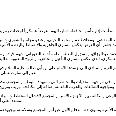
نظّمت إدارة أمن محافظة ذمار، اليوم، عرضاً عسكرياً لوحدات رمزية من مختلف التشكيلات الأمنية بالمحافظة، إحياءً لذكرى يوم الولاية.
المقدشي، ومحافظ ذمار محمد البخيتي، وعضو مجلس الشورى حسن عبدال
مد عبدالرزاق، ومسؤول التعبئة العامة أحمد الضوراني، جهود قيادة و
هام القيم والمبادئ التي جسدها الإمام علي بن أبي طالب عليه السلام 
القيم إلى سلوك عملي وأداء مهني يعزز أمن المجتمع واستقراره ويحفظ مصالح المواطنين.
 كبيرة في مواجهة التحديات والمخاطر التي تستهدف الوطن والمجتمع، 
والوعي والتكاتف بين الأجهزة الأمنية والمجتمع لإفشال المخططات الهادف
مشدداً على أهمية الالتزام بالمسؤولية الوطنية والأخلاقية في أداء الواجب الأمني.