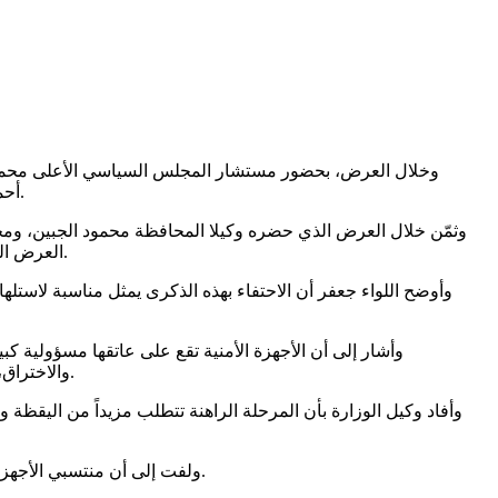
وخلال العرض، بحضور مستشار المجلس السياسي الأعلى محمد 
أحمد جعفر، أن العرض يعكس مستوى الجاهزية والانضباط واليقظة الأمنية التي يتمتع بها رجال الأمن في مختلف التشكيلات والوحدات الأمنية.
وثمّن خلال العرض الذي حضره وكيلا المحافظة محمود الجبين، ومح
العرض العسكري، الذي عكس مستوى التأهيل والجاهزية والروح المعنوية العالية لدى رجال الأمن، وقدرتهم على تنفيذ المهام الأمنية بكفاءة واقتدار.
وأوضح اللواء جعفر أن الاحتفاء بهذه الذكرى يمثل مناسبة لاستل
وأشار إلى أن الأجهزة الأمنية تقع على عاتقها مسؤولية
والاختراق، ومواجهة الشائعات والحرب الناعمة، إضافة إلى مكافحة تهريب وترويج المخدرات والمواد الممنوعة، وكل ما يهدد الأمن والسلم المجتمعي.
وأفاد وكيل الوزارة بأن المرحلة الراهنة تتطلب مزيداً من اليقظة 
ولفت إلى أن منتسبي الأجهزة الأمنية يمثلون خط الدفاع الأول عن أمن المجتمع وسلامته، وبجهودهم تُصان الحقوق وتُحفظ الممتلكات وينعم المواطن بالأمن والطمأنينة.