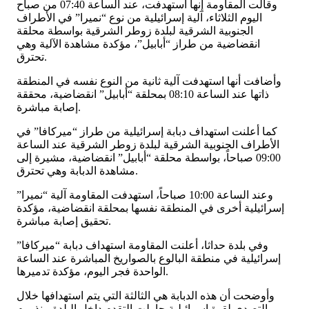
وقالت المقاومة إنها استهدفت، عند الساعة 07:40 من صباح
اليوم الثلاثاء، آلية إسرائيلية من نوع “نميرا” في الأطراف
الجنوبية الشرقية لبلدة زوطر الشرقية بواسطة محلقة
انقضاضية من طراز “أبابيل”، مؤكدة مشاهدة الآلية وهي
تحترق.
وأضافت أنها استهدفت آلية ثانية من النوع نفسه في المنطقة
ذاتها عند الساعة 08:10 بمحلقة “أبابيل” انقضاضية، محققة
إصابة مباشرة.
كما أعلنت استهداف دبابة إسرائيلية من طراز “ميركافا” في
الأطراف الجنوبية الشرقية لبلدة زوطر الشرقية عند الساعة
09:00 صباحاً، بواسطة محلقة “أبابيل” انقضاضية، مشيرة إلى
مشاهدة الدبابة وهي تحترق.
وعند الساعة 10:00 صباحاً، استهدفت المقاومة آلية “نميرا”
إسرائيلية أخرى في المنطقة نفسها بمحلقة انقضاضية، مؤكدة
تحقيق إصابة مباشرة.
وفي بلدة حداثا، أعلنت المقاومة استهداف دبابة “ميركافا”
إسرائيلية في منطقة البالوع بالصواريخ المباشرة عند الساعة
الواحدة فجر اليوم، مؤكدة تدميرها.
وأوضحت أن هذه الدبابة هي الثالثة التي يتم استهدافها خلال
التصدي لقوة إسرائيلية حاولت التقدم داخل البلدة منذ يوم