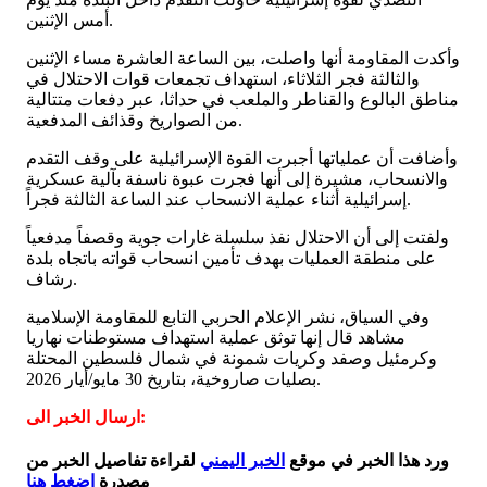
أمس الإثنين.
وأكدت المقاومة أنها واصلت، بين الساعة العاشرة مساء الإثنين
والثالثة فجر الثلاثاء، استهداف تجمعات قوات الاحتلال في
مناطق البالوع والقناطر والملعب في حداثا، عبر دفعات متتالية
من الصواريخ وقذائف المدفعية.
وأضافت أن عملياتها أجبرت القوة الإسرائيلية على وقف التقدم
والانسحاب، مشيرة إلى أنها فجرت عبوة ناسفة بآلية عسكرية
إسرائيلية أثناء عملية الانسحاب عند الساعة الثالثة فجراً.
ولفتت إلى أن الاحتلال نفذ سلسلة غارات جوية وقصفاً مدفعياً
على منطقة العمليات بهدف تأمين انسحاب قواته باتجاه بلدة
رشاف.
وفي السياق، نشر الإعلام الحربي التابع للمقاومة الإسلامية
مشاهد قال إنها توثق عملية استهداف مستوطنات نهاريا
وكرمئيل وصفد وكريات شمونة في شمال فلسطين المحتلة
بصليات صاروخية، بتاريخ 30 مايو/أيار 2026.
ارسال الخبر الى:
ورد هذا الخبر في موقع
الخبر اليمني
لقراءة تفاصيل الخبر من
مصدرة
اضغط هنا