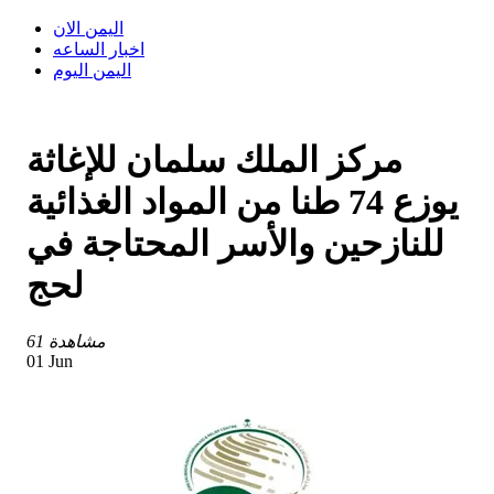
اليمن الان
اخبار الساعه
اليمن اليوم
مركز الملك سلمان للإغاثة
يوزع 74 طنا من المواد الغذائية
للنازحين والأسر المحتاجة في
لحج
61 مشاهدة
01 Jun