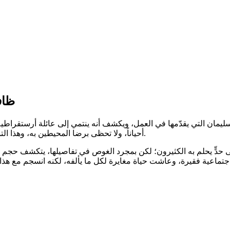
ظافر
يمان التي يقدّمها في العمل، ويكشف أنه ينتمي إلى عائلة أرستقراطية
أحياناً، ولا تحظى برضا المحيطين به، وهذا التميز والتفكير المختلف هو ما جعل الشخصية جاذبة ومهمة له كممثل.
 إلى حدٍّ يحلم به الكثيرون؛ لكن بمجرد الغوص في تفاصيلها، يتكشف حجم 
ة اجتماعية فقيرة، وعاشت حياة مغايرة لكل ما يألفه، لكنه انسجم مع هذا