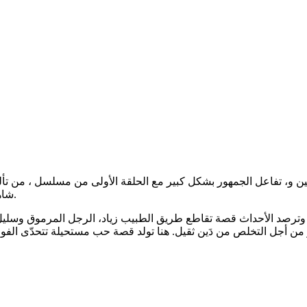
نجمين و، تفاعل الجمهور بشكل كبير مع الحلقة الأولى من مسلسل ، من تأ
مجدي أمين ومنى الشيمي وإخراج أمين درّة، ويُعرض على MBC شاهد.
 وترصد الأحداث قصة تقاطع طريق الطبيب زياد، الرجل المرموق وسليل ا
من أجل التخلص من دَين ثقيل. هنا تولد قصة حب مستحيلة تتحدّى الفوا