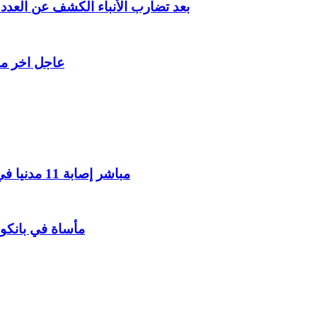
بعد تضارب الأنباء الكشف عن الع
عاجل اخر م
مباشر إصابة 11 مدنيا في هجوم حوثي على نجران وفق التحالف بقيادة السعودية
مأساة في بانكوك