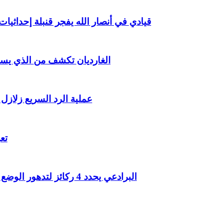
قيادي في أنصار الله يفجر قنبلة إحداث
الغارديان تكشف من الذي يست
عملية الرد السريع زلازل
تع
البرادعي يحدد 4 ركائز لتدهور الوضع الأمني في الشرق الأوسط المنطقة تنزلق نحو المجهول