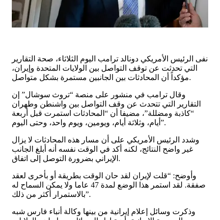
نفى الرئيس الأمريكي دونالد ترامب اليوم الثلاثاء، صحة التقارير
التي تحدثت عن توقف التواصل بين الولايات المتحدة وإيران،
مؤكداً أن المحادثات بين الجانبين مستمرة بشكل متواصل.
وقال ترامب في منشور على منصة “تروث سوشال” إن
التقارير التي تتحدث عن وقف التواصل بين واشنطن وطهران
“كاذبة ومضللة”، مضيفا أن “المحادثات استمرت قبل أربعة
أيام، وثلاثة أيام، ويومين، ويوم واحد، وحتى اليوم”.
وشدد الرئيس الأمريكي على أن مسار هذه المحادثات لا يزال
غير واضح النتائج، لكنه أكد في الوقت نفسه أنه أبلغ الجانب
الإيراني بضرورة التوصل إلى اتفاق.
وأوضح: “قلت لإيران لقد حان الوقت بطريقة أو بأخرى لعقد
صفقة. لقد استمر هذا الوضع لمدة 47 عاما ولا يمكن السماح له
بالاستمرار أكثر من ذلك”.
وذكرت وسائل إعلام إيرانية من بينها وكالة أنباء فارس شبه