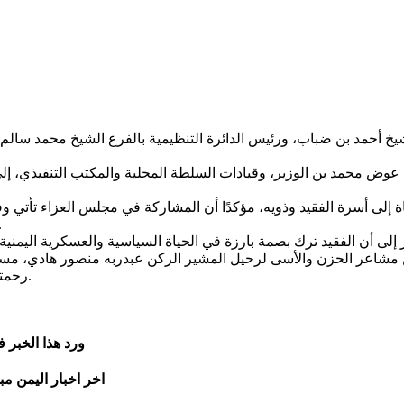
أحمد بن ضباب، ورئيس الدائرة التنظيمية بالفرع الشيخ محمد سالم الر
محمد بن الوزير، وقيادات السلطة المحلية والمكتب التنفيذي، إلى ج
لى أسرة الفقيد وذويه، مؤكدًا أن المشاركة في مجلس العزاء تأتي وفاء
الوطنية وما مثّله من حضور في مخ
مشاعر الحزن والأسى لرحيل المشير الركن عبدربه منصور هادي، مستذكري
رحمته ومغفرته، ويسكنه فسيح جناته، ويلهم أهله وذويه الصبر والسلوان.
ورد هذا الخبر 
اخر اخبار اليمن مب