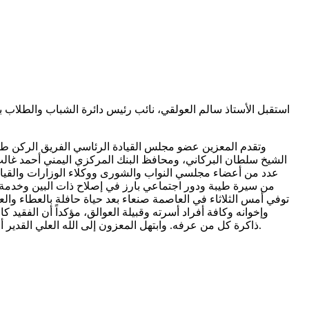
استقبل الأستاذ سالم العولقي، نائب رئيس دائرة الشباب والطلاب با
وتقدم المعزين عضو مجلس القيادة الرئاسي الفريق الركن ط
الشيخ سلطان البركاني، ومحافظ البنك المركزي اليمني أحمد غالب
عدد من أعضاء مجلسي النواب والشورى ووكلاء الوزارات والقياد
من سيرة طيبة ودور اجتماعي بارز في إصلاح ذات البين وخدمة
توفي أمس الثلاثاء في العاصمة صنعاء بعد حياة حافلة بالعطاء وال
وإخوانه وكافة أفراد أسرته وقبيلة العوالق، مؤكداً أن الفقيد
ذاكرة كل من عرفه. وابتهل المعزون إلى الله العلي القدير أن يتغمد الفقيد بواسع رحمته ومغفرته، وأن يسكنه فسيح جناته، وأن يلهم أهله وذويه ومحبيه جميل الصبر والسلوان. إنا لله وإنا إليه راجعون.