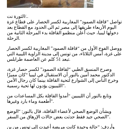
الثورة نت/..
تواصل “قافلة الصمود” المغاربية لكسر الحصار على قطاع غزة
اليوم الأربعاء طريقها إلى مصر ثم الى الحدود مع القطاع بعد
دخولها ليبيا، حيث أعلن منظمو القافلة بدء المرحلة الثانية من
الرحلة.
ووصل الفوج الأول من “قافلة الصمود” المغاربية لكسر الحصار
على غزة، أمس الثلاثاء، من تونس إلى مدينة الزاوية الليبية التي
تبعد 51 كلم عن العاصمة طرابلس.
وصرح المنسق الطبي “لقافلة الصمود” لكسر حصار غزة،
الدكتور محمد أمين بالنور أن الاستقبال في ليبيا “كان مميزًا
وخرج الناس إلى الشوارع لتحية القافلة بينما كان رجال الأمن
الليبيون يؤدون لها تحية رسمية”.
وتابع بالنور أن الليبيين “أمدوا القافلة بكل المساعدات من
أطعمة وماء بارد وغيرها”.
وبشأن الوضع الصحي لأعضاء القافلة، قال بالنور: “الوضع
الصحي جيد فقط حدثت بعض حالات الإرهاق من السفر”.
وأردف: “حالة وحيدة كانت مريضة أعيدت إلى تونس من بن