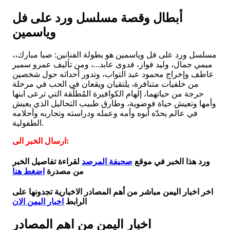
أبطال وقصة مسلسل ورد على فل
وياسمين
مسلسل ورد على فل وياسمين هو بطولة الفنانين: صبا مبارك،،
ميمي جمال، وليد فواز، فدوى عابد...، ومن تأليف عمرو سمير
عاطف وإخراج محمود عبد التواب، وتدور أحداثه حول شخصين
من خلفيات متنافرة، يلتقيان ويقعان في الحب في مرحلة
حرجة من حياتهما، إلهام الكوافيرة المُطلّقة التي ترعى ابنها
وأمها وتعيش حياة فوضوية، وطارق طبيب التحاليل الذي يعيش
في عالم يحدّه أبوه وأمه وعمله ودراسته وتجاربه وأحلامه
الطفولية.
ارسال الخبر الى:
ورد هذا الخبر في موقع
صحيفة المرصد
لقراءة تفاصيل الخبر
من مصدرة
اضغط هنا
اخر اخبار اليمن مباشر من أهم المصادر الاخبارية تجدونها على
الرابط
اخبار اليمن الان
اخبار اليمن من اهم المصادر