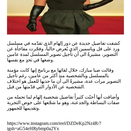
كشفت تفاصيل جديدة عن دور إلهام الذي تقدّمه في مسلسل
ورد على فل وياسمين الذي يُعرض حالياً، وفجّرت مفاجأة عن
التصوير، مشيرةً الى أن تأجيل تصوير المسلسل لمدة عامين
وضعها في تحدٍ مع نفسها.
وقالت صبا مبارك، خلال لقائها مع برنامج إنها كانت مؤمنة
بالمسلسل وبالشخصية منذ أكثر من عامين، رغم تأجيل
التصوير مرات عدة، مشيرةً الى أن ما جذبها للعمل هو اختلاف
الشخصية عن الأدوار التي قدّمتها من قبل.
وأضافت أنها أحبّت كثيراً تفاصيل شخصية إلهام لما تحمله من
صفات البساطة والجدعنة، وهو ما شجّعها على خوض التجربة
وتقديمها للجمهور.
https://www.instagram.com/reel/DZDeKp2Nz4R/?
igsh=aG54eHRybmp0a2Yx